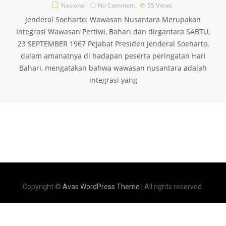
Nasional
No Comment
55
Views
Jenderal Soeharto: Wawasan Nusantara Merupakan
Integrasi Wawasan Pertiwi, Bahari dan dirgantara SABTU,
23 SEPTEMBER 1967 Pejabat Presiden Jenderal Soeharto,
dalam amanatnya di hadapan peserta peringatan Hari
Bahari, mengatakan bahwa wawasan nusantara adalah
integrasi yang
Copyright ©
Avas WordPress Theme
| All rights reserved.