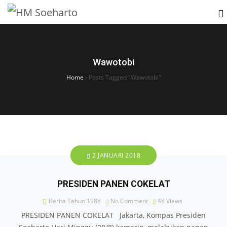
Wawotobi
Home
›
Posts Tagged "Wawotobi"
2 JANUARI 2018
PRESIDEN PANEN COKELAT
Berita Tahun 1988
No Comment
48
Views
PRESIDEN PANEN COKELAT Jakarta, Kompas Presiden