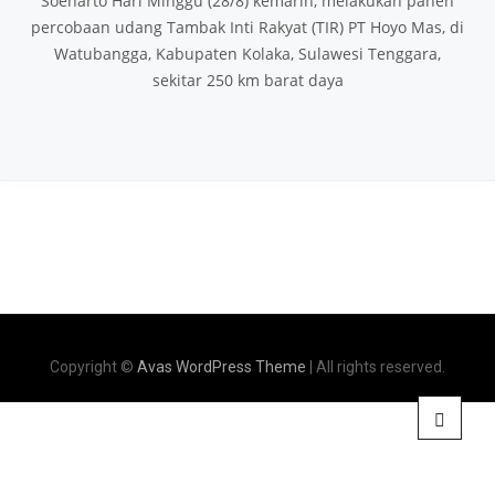
Soeharto Hari Minggu (28/8) kemarin, melakukan panen
percobaan udang Tambak Inti Rakyat (TIR) PT Hoyo Mas, di
Watubangga, Kabupaten Kolaka, Sulawesi Tenggara,
sekitar 250 km barat daya
Copyright ©
Avas WordPress Theme
| All rights reserved.