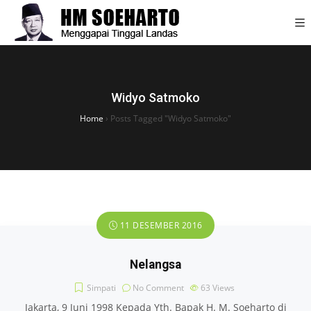
Widyo Satmoko
Home
›
Posts Tagged "Widyo Satmoko"
11 DESEMBER 2016
Nelangsa
Simpati
No Comment
63
Views
Jakarta, 9 Juni 1998 Kepada Yth. Bapak H. M. Soeharto di