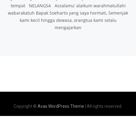
tempat NELANGSA Assalamu’ alaikum warahmatullahi
wabarakatuh Bapak Soeharto yang saya hormati, Semenjak
kami kecil hingga dewasa, orangtua kami selalu
mengajarkan
Copyright ©
Avas WordPress Theme
| All rights reserved.