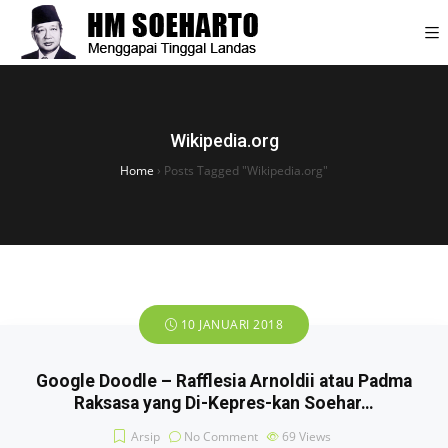
Wikipedia.org
Home
›
Posts Tagged "Wikipedia.org"
10 JANUARI 2018
Google Doodle – Rafflesia Arnoldii atau Padma
Raksasa yang Di-Kepres-kan Soehar…
Arsip
No Comment
69
Views