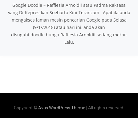
Google Doodle – Rafflesia Arnoldii atau Padma Raksasa
yang Di-Kepres-kan Soeharto Kini Terancam Apabila anda
mengakses laman mesin pencarian Google pada Selasa
(9/1//2018) atau hari ini, anda akan
disuguhi doodle bunga Rafflesia Arnoldii sedang mekar.
Lalu,
Copyright ©
Avas WordPress Theme
| All rights reserved.