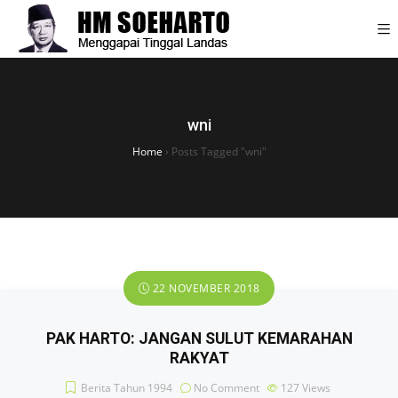
wni
Home
›
Posts Tagged "wni"
22 NOVEMBER 2018
PAK HARTO: JANGAN SULUT KEMARAHAN
RAKYAT
Berita Tahun 1994
No Comment
127
Views