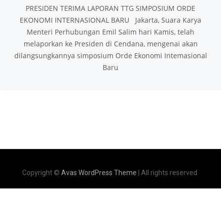
PRESIDEN TERIMA LAPORAN TTG SIMPOSIUM ORDE
EKONOMI INTERNASIONAL BARU Jakarta, Suara Karya
Menteri Perhubungan Emil Salim hari Kamis, telah
melaporkan ke Presiden di Cendana, mengenai akan
dilangsungkannya simposium Orde Ekonomi Intemasional
Baru
Copyright ©
Avas WordPress Theme
| All rights reserved.