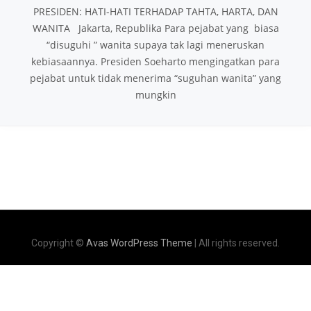
PRESIDEN: HATI-HATI TERHADAP TAHTA, HARTA, DAN
WANITA Jakarta, Republika Para pejabat yang biasa
“disuguhi ” wanita supaya tak lagi meneruskan
kebiasaannya. Presiden Soeharto mengingatkan para
pejabat untuk tidak menerima “suguhan wanita” yang
mungkin
Copyright ©
Avas WordPress Theme
| All rights reserved.