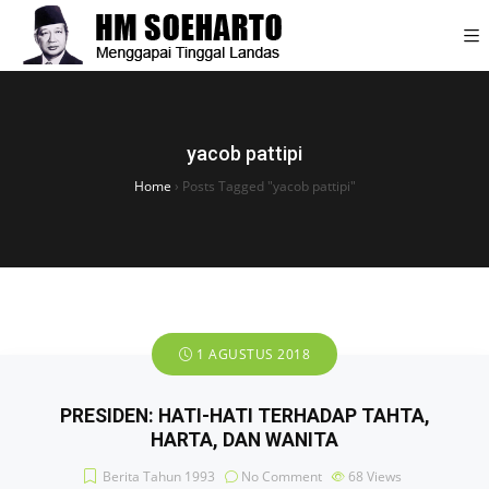
yacob pattipi
Home
›
Posts Tagged "yacob pattipi"
1 AGUSTUS 2018
PRESIDEN: HATI-HATI TERHADAP TAHTA,
HARTA, DAN WANITA
Berita Tahun 1993
No Comment
68
Views