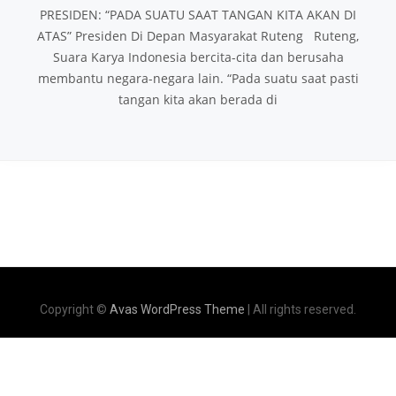
PRESIDEN: “PADA SUATU SAAT TANGAN KITA AKAN DI
ATAS” Presiden Di Depan Masyarakat Ruteng Ruteng,
Suara Karya Indonesia bercita-cita dan berusaha
membantu negara-negara lain. “Pada suatu saat pasti
tangan kita akan berada di
Copyright ©
Avas WordPress Theme
| All rights reserved.