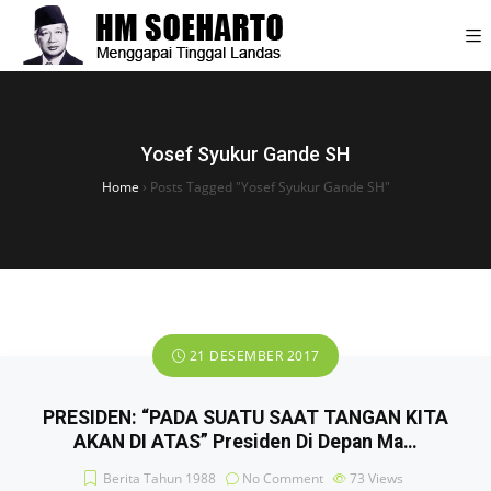
Yosef Syukur Gande SH
Home
›
Posts Tagged "Yosef Syukur Gande SH"
21 DESEMBER 2017
PRESIDEN: “PADA SUATU SAAT TANGAN KITA
AKAN DI ATAS” Presiden Di Depan Ma…
Berita Tahun 1988
No Comment
73
Views