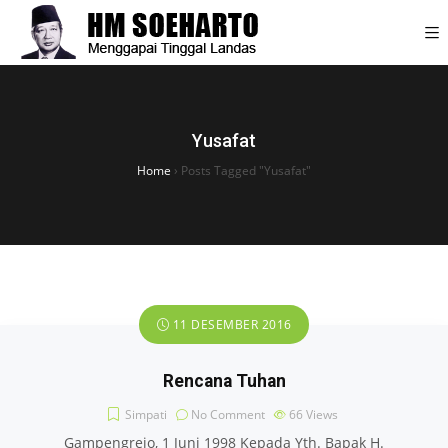
Yusafat
Home
›
Posts Tagged "Yusafat"
11 DESEMBER 2016
Rencana Tuhan
Simpati
No Comment
66
Views
Gampengrejo, 1 Juni 1998 Kepada Yth. Bapak H.