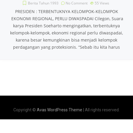
Berita Tahun 1993
No Comment
55
Views
PRESIDEN : TERBENTUKNYA KELOMPOK-KELOMPOK
EKONOMI REGIONAL, PERLU DIWASPADAI Cilegon, Suara
karya Presiden Soeharto mengingatkan, terbentuknya
kelompok-kelompok, ekonomi regional perlu diwaspadai,
karena besar kemungkinan bisa menjadi kelompok
perdagangan yang proteksionis. “Sebab itu kita harus
Copyright ©
Avas WordPress Theme
| All rights reserved.