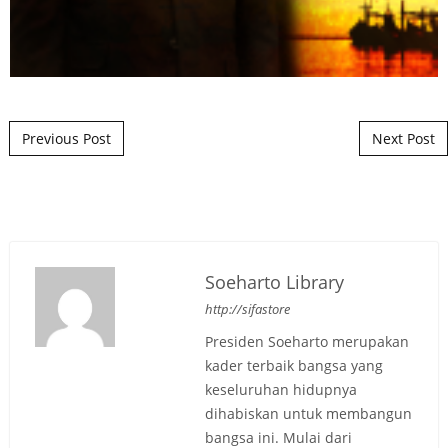
Post navigation
Previous Post
Next Post
Soeharto Library
http://sifastore
Presiden Soeharto merupakan
kader terbaik bangsa yang
keseluruhan hidupnya
dihabiskan untuk membangun
bangsa ini. Mulai dari