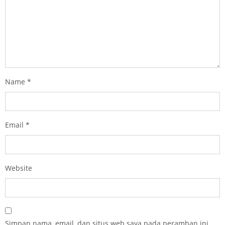
Name
*
Email
*
Website
Simpan nama, email, dan situs web saya pada peramban ini