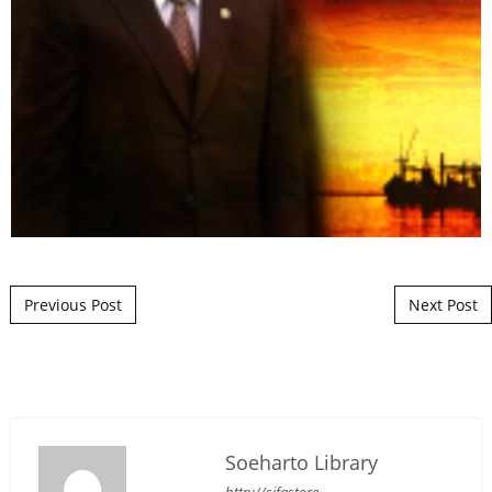
Post navigation
Previous Post
Next Post
Soeharto Library