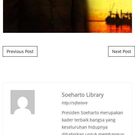
Post navigation
Previous Post
Next Post
Soeharto Library
http://sifastore
Presiden Soeharto merupakan
kader terbaik bangsa yang
keseluruhan hidupnya
dihabiskan untuk membangun