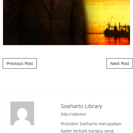
Post navigation
Previous Post
Next Post
Soeharto Library
http://sifastore
Presiden Soeharto merupakan
kader terbaik bangsa yang