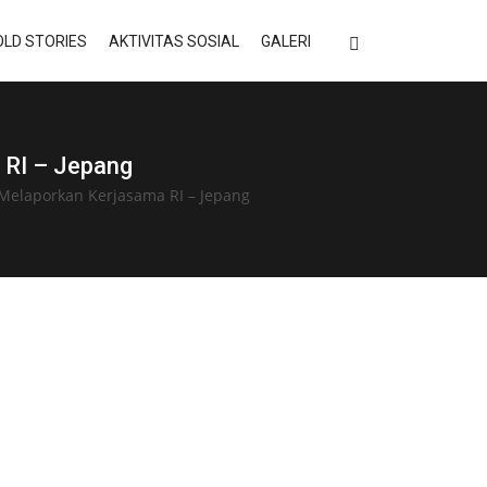
LD STORIES
AKTIVITAS SOSIAL
GALERI
 RI – Jepang
Melaporkan Kerjasama RI – Jepang