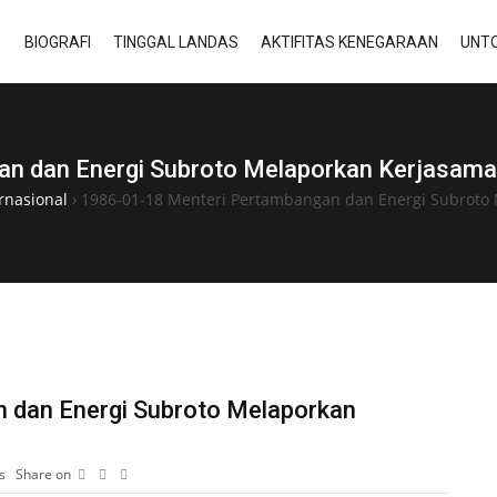
BIOGRAFI
TINGGAL LANDAS
AKTIFITAS KENEGARAAN
UNTO
n dan Energi Subroto Melaporkan Kerjasama
rnasional
›
1986-01-18 Menteri Pertambangan dan Energi Subroto 
 dan Energi Subroto Melaporkan
s
Share on