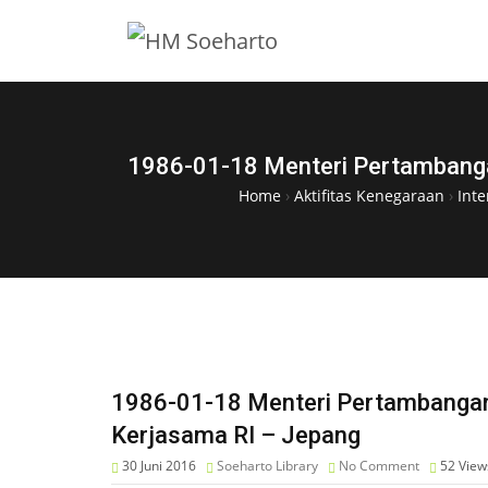
1986-01-18 Menteri Pertambanga
Home
›
Aktifitas Kenegaraan
›
Inte
1986-01-18 Menteri Pertambangan
Kerjasama RI – Jepang
30 Juni 2016
Soeharto Library
No Comment
52
View