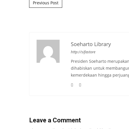
Post navigation
Previous Post
Soeharto Library
http://sifastore
Presiden Soeharto merupakan
dihabiskan untuk membangun b
kemerdekaan hingga perjuang
Leave a Comment