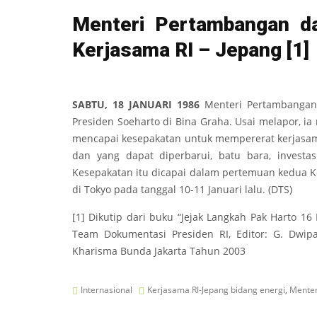
Menteri Pertambangan da
Kerjasama RI – Jepang
[1]
SABTU, 18 JANUARI 1986
Menteri Pertambangan 
Presiden Soeharto di Bina Graha. Usai melapor, 
mencapai kesepakatan untuk mempererat kerjasama
dan yang dapat diperbarui, batu bara, investa
Kesepakatan itu dicapai dalam pertemuan kedua K
di Tokyo pada tanggal 10-11 Januari lalu. (DTS)
[1] Dikutip dari buku “Jejak Langkah Pak Harto 16 
Team Dokumentasi Presiden RI, Editor: G. Dwip
Kharisma Bunda Jakarta Tahun 2003
Internasional
Kerjasama RI-Jepang bidang energi
,
Menter