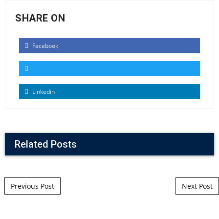
SHARE ON
Facebook
Linkedin
Related Posts
Post navigation
Previous Post
Next Post