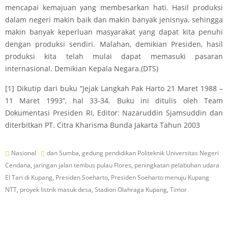
mencapai kemajuan yang membesarkan hati. Hasil produksi
dalam negeri makin baik dan makin banyak jenisnya, sehingga
makin banyak keperluan masyarakat yang dapat kita penuhi
dengan produksi sendiri. Malahan, demikian Presiden, hasil
produksi kita telah mulai dapat memasuki pasaran
internasional. Demikian Kepala Negara.(DTS)
[1] Dikutip dari buku “Jejak Langkah Pak Harto 21 Maret 1988 –
11 Maret 1993”, hal 33-34. Buku ini ditulis oleh Team
Dokumentasi Presiden RI, Editor: Nazaruddin Sjamsuddin dan
diterbitkan PT. Citra Kharisma Bunda Jakarta Tahun 2003
Nasional
dan Sumba
,
gedung pendidikan Politeknik Universitas Negeri
Cendana
,
jaringan jalan tembus pulau Flores
,
peningkatan pelabuhan udara
El Tari di Kupang
,
Presiden Soeharto
,
Presiden Soeharto menuju Kupang
NTT
,
proyek listrik masuk desa
,
Stadion Olahraga Kupang
,
Timor