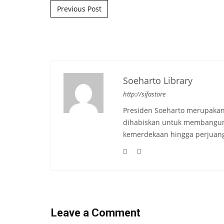
Post navigation
Previous Post
Soeharto Library
http://sifastore
Presiden Soeharto merupakan
dihabiskan untuk membangun b
kemerdekaan hingga perjuang
Leave a Comment