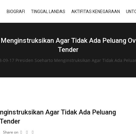
BIOGRAFI
TINGGAL LANDAS
AKTIFITAS KENEGARAAN
UNTO
Menginstruksikan Agar Tidak Ada Peluang O
Tender
8-09-17 Presiden Soeharto Menginstruksikan Agar Tidak Ada Pelu
ginstruksikan Agar Tidak Ada Peluang
 Tender
s
Share on