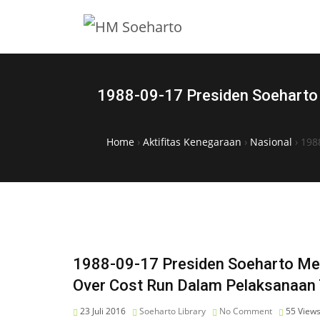
1988-09-17 Presiden Soeharto 
Home
›
Aktifitas Kenegaraan
›
Nasional
›
198
1988-09-17 Presiden Soeharto Men
Over Cost Run Dalam Pelaksanaan
23 Juli 2016
Soeharto Library
No Comment
55
View