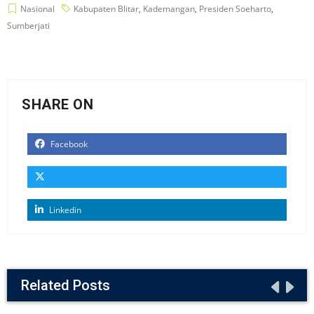
Nasional
Kabupaten Blitar
,
Kademangan
,
Presiden Soeharto
,
Sumberjati
SHARE ON
Facebook
Linkedin
Related Posts