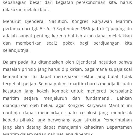
sebahagian besar dari kegiatan perekonomian kita, harus
dilakukan melalui laut.
Menurut Djenderal Nasution, Kongres Karyawan Maritim
pertama dari tgl. 5 s/d 9 September 1966 jad di Tjipajung itu
adalah sangat penting, karena hal tsb akan dapat meletakkan
dan memberikan soal2 pokok bagi perdjuangan kita
selandjutnja.
Dalam pada itu ditandaskan oleh Djenderal nasution bahwa
masalah prinsip jang harus dipikirkan, bagaimana supaja soal
kemaritiman itu dapat meru\pakan sektor jang bulat, tidak
terpetjah-petjah. Semua potensi maritim harus mendjadi suatu
kesatuan jang kokoh kompak untuk menjoroti persoalan2
maritim setjara menjeluruh dan fundamentil. Bahkan
diandjurkan oleh beliau agar Kongres Karyawan Maritim ini
nantinja dapat menelorkan suatu resolusi jang mendesak
kepada pihak2 jang berwenang agar struktur Pemerintahan
jang akan datang dapat mendjamin kehadiran Departemen
Maritim dalam setiap Kabinet jang dibentuk.