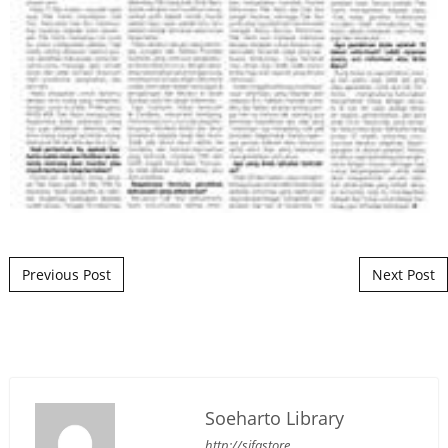
Post navigation
Previous Post
Next Post
Soeharto Library
http://sifastore