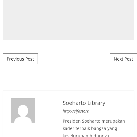
Post navigation
Previous Post
Next Post
Soeharto Library
http://sifastore
Presiden Soeharto merupakan
kader terbaik bangsa yang
keseluruhan hidupnya