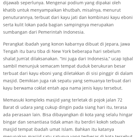
dijawab seperlunya. Mengenai podium yang dipakai oleh
khatib untuk menyampaikan khutbah, misalnya, menurut
penuturannya, terbuat dari kayu jati dan kombinasi kayu eboni
serta kulit lokan pada bagian sampingnya merupakan
sumbangan dari Pemerintah Indonesia.
Perangkat ibadah yang konon kabarnya dibuat di Jepara, Jawa
Tengah itu baru tiba di New York beberapa hari sebelum
shalat Jum’at dilaksanakan. “Ini juga dari Indonesia,” ucap Iqbal
sambil menunjuk semacam tempat duduk berukuran besar
terbuat dari kayu eboni yang diletakkan di sisi pinggir di dalam
masjid. Demikian juga rak sepatu yang semuanya terbuat dari
kayu berwama coklat entah apa nama jenis kayu tersebut.
Memasuki kompleks masjid yang terletak di pojok jalan 72
Barat di udara yang cukup dingin pada siang hari itu, terasa
ada perasaan lain. Bisa dibayangkan di kota yang selalu hingar
bingar dan senantiasa tidak aman itu berdiri kokoh sebuah
masjid tempat ibadah umat Islam. Bahkan itu katanya
merupakan masjid satu­ satunya yang terbesar di kota tersebut.