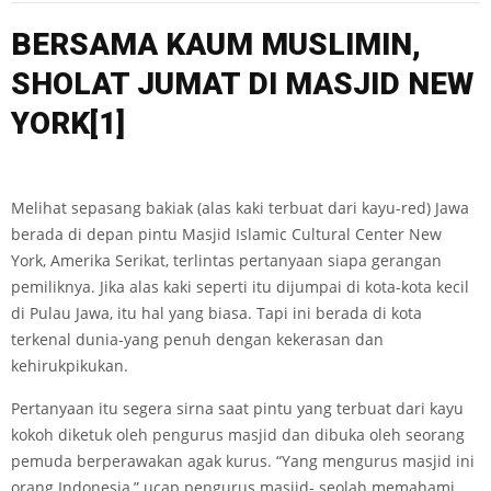
BE
RSA
MA
K
AUM MUSLIMIN,
SHOLAT JUMAT DI MAS
J
I
D N
E
W
Y
OR
K
[1]
Melihat sepasang bakiak (alas kaki terbuat dari kayu-red) Jawa
berada di depan pintu Masjid Islamic Cultural Center New
York, Amerika Serikat, terlintas pertanyaan siapa gerangan
pemiliknya. Jika alas kaki seperti itu dijumpai di kota-kota kecil
di Pulau Jawa, itu hal yang biasa. Tapi ini berada di kota
terkenal dunia-yang penuh dengan kekerasan dan
kehirukpikukan.
Pertanyaan itu segera sirna saat pintu yang terbuat dari kayu
kokoh diketuk oleh pengurus masjid dan dibuka oleh seorang
pemuda berperawakan agak kurus. “Yang mengurus masjid ini
orang Indonesia,” ucap pengurus masjid- seolah memahami