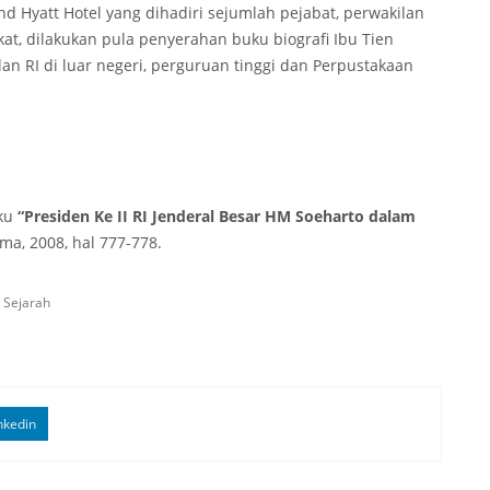
 Hyatt Hotel yang dihadiri sejumlah pejabat, perwakilan
t, dilakukan pula penyerahan buku biografi Ibu Tien
an RI di luar negeri, perguruan tinggi dan Perpustakaan
uku
“Presiden Ke II RI Jenderal Besar HM Soeharto dalam
ama, 2008, hal 777-778.
,
Sejarah
nkedin