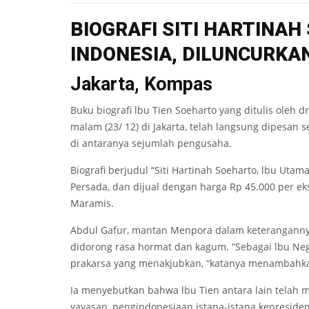
BIOGRA
F
I SITI
HA
R
T
I
N
AH 
INDON
E
SIA
,
D
IL
UN
CU
RKA
Jakarta, Kompas
Buku biografi lbu Tien Soeharto yang ditulis oleh
malam (23/ 12) di Jakarta, telah langsung dipesan
di antaranya sejumlah pengusaha.
Biografi berjudul “Siti Hartinah Soeharto, lbu Utam
Persada, dan dijual dengan harga Rp 45.000 per ek
Maramis.
Abdul Gafur, mantan Menpora dalam keteranganny
didorong rasa hormat dan kagum. “Sebagai lbu Nega
prakarsa yang menakjubkan, “katanya menambahk
Ia menyebutkan bahwa lbu Tien antara lain telah
yayasan, pengindonesiaan istana-istana kepreside