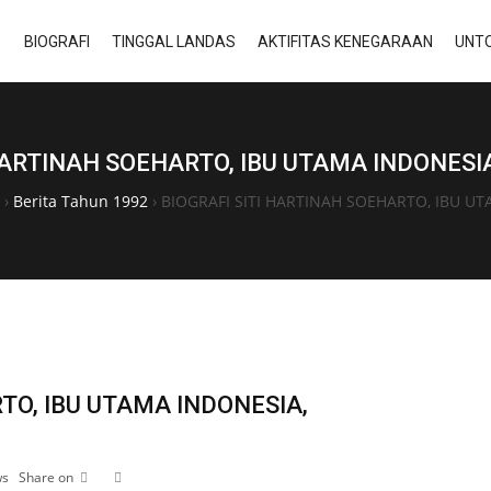
BIOGRAFI
TINGGAL LANDAS
AKTIFITAS KENEGARAAN
UNTO
 HARTINAH SOEHARTO, IBU UTAMA INDONESI
›
Berita Tahun 1992
›
BIOGRAFI SITI HARTINAH SOEHARTO, IBU U
TO, IBU UTAMA INDONESIA,
ws
Share on