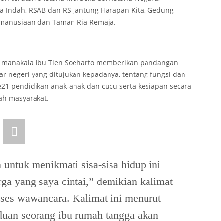
Indah, RSAB dan RS Jantung Harapan Kita, Gedung
emanusiaan dan Taman Ria Remaja.
ul manakala lbu Tien Soeharto memberikan pandangan
luar negeri yang ditujukan kepadanya, tentang fungsi dan
1 pendidikan anak-anak dan cucu serta kesiapan secara
gah masyarakat.
ntuk menikmati sisa-sisa hidup ini
rga yang saya cintai,” demikian kalimat
oses wawancara. Kalimat ini menurut
duan seorang ibu rumah tangga akan