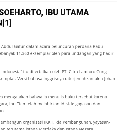
SO
E
H
A
R
T
O
,
IB
U UTAM
A
N
[1]
 dr Abdul Gafur dalam acara peluncuran perdana Rabu
 sebanyak 11.360 eksemplar oleh para undangan yang hadir,
a Indonesia” itu diterbitkan oleh PT. Citra Lamtoro Gung
semplar. Versi bahasa lnggrisnya diterjemahkan oleh Johan
a mengatakan bahwa ia menulis buku tersebut karena
ra, lbu Tien telah melahirkan ide-ide gagasan dan
an.
 membangun organisasi IKKH, Ria Pembangunan, yayasan-
nan terutama istana Merdeka dan Istana Negara,