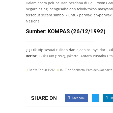
Dalam acara peluncuran perdana di Ball Room Grand
negara asing, pengusaha dan tokoh-tokoh masyaraka
tersebut secara simbolik untuk perwakilan-perwakil
Nasional.
Sumber: KOMPAS (26/12/1992)
_____________________________________________
[1] Dikutip sesuai tulisan dan ejaan aslinya dari B
Berita”
, Buku XIV (1992), Jakarta: Antara Pustaka Ut
Berita Tahun 1992
Ibu Tien Soeharto
,
Presiden Soeharto
SHARE ON
Facebook
Li