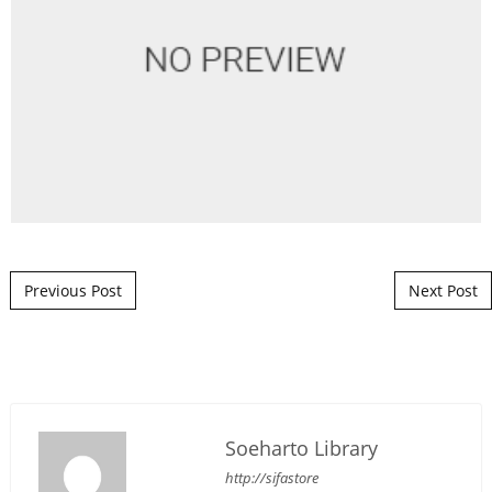
Post navigation
Previous Post
Next Post
Soeharto Library
http://sifastore