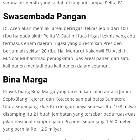
sarana air bersih yang sudah di tangani sampai Pelita IV.
Swasemb
a
d
a
P
a
ng
an
DI. Aceh akan memiliki areal beririgasi teknis lebih dari 100
ribu ha pada akhir Pelita V. Saat ini luas irigasi teknis yang ada
termasuk enam daerah irigasi yang diresmikan Presiden
berjumlah sekitar 26 ribu Ha. Menurut Kakanwil PU Aceh Ir.
M.Noor Muhammad peningkatan luas areal panen dari satu
kali panen menjadi dua kali panen dalam setahun.
B
i
n
a
Ma
r
ga
Proyek biang Bina Marga yang diresmikan jalan antara Jamur
Sepit-Blang Kejeren dan Kotacene sampai batas Sumatera
Utara sepanjang 76, 5 Km dengan biaya sebesar Rp. 10,8 milyar
disamping itu 21 buah jembatan yang tersebar pada ruas-ruas
jalan nasional maupun jalan Propinsi sepanjang 1.520 meter
yang bernilaiRp. 12,5 milyar.