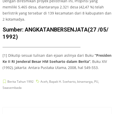
Dengan diresmikan proyek pelistrikan ini, Propinsi yang
memiliki 5.465 desa, diantaranya 2.321 desa (42,47 %) telah
berlistrik yang tersebar di 139 kecamatan dari 8 kabupaten dan
2 kotamadya.
Sumber: ANGKATANBERSENJATA(27 /05/
1992)
___________________________________________________
[1] Dikutip sesuai tulisan dan ejaan aslinya dari Buku
“Presiden
Ke II RI Jenderal Besar HM Soeharto dalam Berita”
, Buku XIV
(1992), Jakarta: Antara Pustaka Utama, 2008, hal 549-553.
Berita Tahun 1992
Aceh
,
Bapak H. Soeharto
,
binamarga
,
PU
,
Swasembada