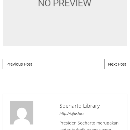
Post navigation
Previous Post
Next Post
Soeharto Library
http://sifastore
Presiden Soeharto merupakan
kader terbaik bangsa yang