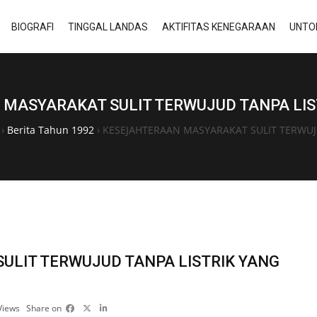
BIOGRAFI
TINGGAL LANDAS
AKTIFITAS KENEGARAAN
UNTO
MASYARAKAT SULIT TERWUJUD TANPA LIS
›
Berita Tahun 1992
›
KESEJAHTERAAN MASYARAKAT SULIT TERWUJ
LIT TERWUJUD TANPA LISTRIK YANG
Views
Share on