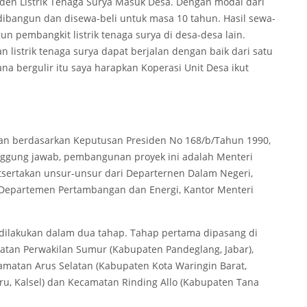
iden Listrik Tenaga Surya Masuk Desa. Dengan modal dari
dibangun dan disewa-beli untuk masa 10 tahun. Hasil sewa-
n pembangkit listrik tenaga surya di desa-desa lain.
 listrik tenaga surya dapat berjalan dengan baik dari satu
na bergulir itu saya harapkan Koperasi Unit Desa ikut
kan berdasarkan Keputusan Presiden No 168/b/Tahun 1990,
anggung jawab, pembangunan proyek ini adalah Menteri
tsertakan unsur-unsur dari Departernen Dalam Negeri,
 Departemen Pertambangan dan Energi, Kantor Menteri
 dilakukan dalam dua tahap. Tahap pertama dipasang di
matan Perwakilan Sumur (Kabupaten Pandeglang, Jabar),
amatan Arus Selatan (Kabupaten Kota Waringin Barat,
ru, Kalsel) dan Kecamatan Rinding Allo (Kabupaten Tana