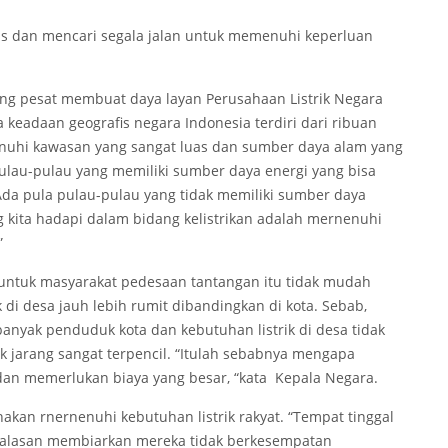
eras dan mencari segala jalan untuk memenuhi keperluan
ng pesat membuat daya layan Perusahaan Listrik Negara
 keadaan geografis negara Indonesia terdiri dari ribuan
enuhi kawasan yang sangat luas dan sumber daya alam yang
pulau-pulau yang memiliki sumber daya energi yang bisa
 Ada pula pulau-pulau yang tidak memiliki sumber daya
ng kita hadapi dalam bidang kelistrikan adalah mernenuhi
”
untuk masyarakat pedesaan tantangan itu tidak mudah
 di desa jauh lebih rumit dibandingkan di kota. Sebab,
anyak penduduk kota dan kebutuhan listrik di desa tidak
k jarang sangat terpencil. “Itulah sebabnya mengapa
r dan memerlukan biaya yang besar, “kata Kepala Negara.
kan rnernenuhi kebutuhan listrik rakyat. “Tempat tinggal
di alasan membiarkan mereka tidak berkesempatan