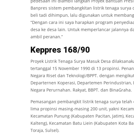
pedesaan ini diambil langkah Proyek Bantuan Pres
Banpres sistem pembangkitan listrik tenaga surya 
beli tadi dihimpun, lalu digunakan untuk membangu
“Dengan cara ini saya harapkan program penyediaan
desa ke desa lain. Untuk memperlancar jalannya da
ambil peranan.”
Keppres
168/90
Proyek Listrik Tenaga Surya Masuk Desa dilaksana
tertanggal 15 November 1990 di 13 propinsi. Pen
Negara Riset dan Teknologi/BPPT. dengan mengiku
Departernen Koperasi, Departemen Perindustrian,
Negara Perurnahan. Rakyat, BBPT. dan BinaGraha.
Pemasangan pembangkit listrik tenaga surya telah
lima propinsi masing-masing 200 unit, yakni Keca
Kecamatan Punung (Kabupaten Pacitan, Jatim), Kec
Kalteng), Kecamatan Batu Liein (Kabupaten Kota Ba
Toraja, Sulsel).