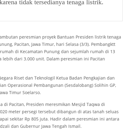
arena tidak tersedianya tenaga listrik.
ambutan peresmian proyek Bantuan Presiden listrik tenaga
ung, Pacitan, Jawa Timur, hari Selasa (3/3). Pembangktt
230 rumah di Kecamatan Punung dan sejumlah rumah di 13
lebih dari 3.000 unit. Dalam peresmian ini Pacitan
Negara Riset dan Teknologil Ketua Badan Pengkajian dan
alian Operasional Pembangunan (Sesdalobang) Solihin GP,
awa Timur Soelarso.
a di Pacitan, Presiden meresmikan Mesjid Taqwa di
020 meter persegi tersebut dibangun di atas tanah seluas
i sekitar Rp 805 juta. Hadir dalam peresmian ini antara
adzali dan Gubernur Jawa Tengah Ismail.