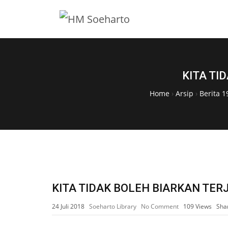
KITA TI
Home
›
Arsip
›
Berita 1
KITA TIDAK BOLEH BIARKAN TE
24 Juli 2018
Soeharto Library
No Comment
109
Views
Sha