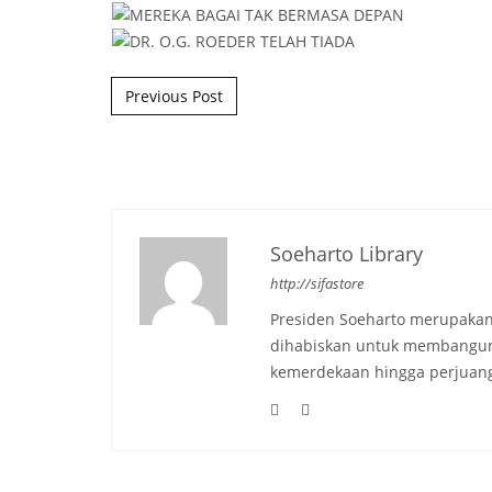
Post navigation
Previous Post
Soeharto Library
http://sifastore
Presiden Soeharto merupakan
dihabiskan untuk membangun b
kemerdekaan hingga perjuang