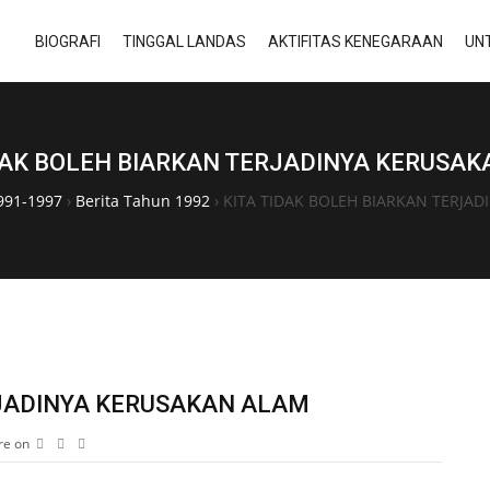
BIOGRAFI
TINGGAL LANDAS
AKTIFITAS KENEGARAAN
UN
DAK BOLEH BIARKAN TERJADINYA KERUSA
991-1997
›
Berita Tahun 1992
›
KITA TIDAK BOLEH BIARKAN TERJA
RJADINYA KERUSAKAN ALAM
re on