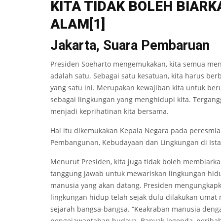
KITA TIDAK BOL
E
H BIARK
ALAM
[1]
Jakarta, Suara Pembaruan
Presiden Soeharto mengemukakan, kita semua me
adalah satu. Sebagai satu kesatuan, kita harus b
yang satu ini. Merupakan kewajiban kita untuk b
sebagai lingkungan yang menghidupi kita. Tergan
menjadi keprihatinan kita bersama.
Hal itu dikemukakan Kepala Negara pada peresmi
Pembangunan, Kebudayaan dan Lingkungan di Ista
Menurut Presiden, kita juga tidak boleh membiark
tanggung jawab untuk mewariskan lingkungan hidu
manusia yang akan datang. Presiden mengungkapk
lingkungan hidup telah sejak dulu dilakukan uma
sejarah bangsa-bangsa. “Keakraban manusia dengan
pengejawantahan budaya. Banyak legenda, peribah