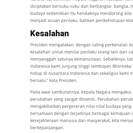
diciptakan bersuku-suku dan berbangsa- bangsa, 
budaya sedemikian itu hendaknya mendorong kita u
menjadi acuan perilaku, bahkan perikehidupan kit
Kesa
l
ahan
Presiden mengatakan, dengan saling perkenalan d
kesalahan untuk menilai perilaku orang lain dari 
menyanggah satunya kemanusiaan. Sebaliknya, satu
Indonesia kami junjung tinggi semboyan Bhinneka
hidup di nusantara Indonesia dan sekaligus kami m
bersatu,” kata Presiden.
Pada awal sambutannya, Kepala Negara mengakui, 
perubahan yang sangat dinamis. Perubahan-peruba
mengakibatkan pergeseran nilai-nilai budaya yang
bersamaan dengan terjadinya berbagai kemajuan 
kesejahteraan manusia dan masyarakat, kita meny
berkepanjangan.