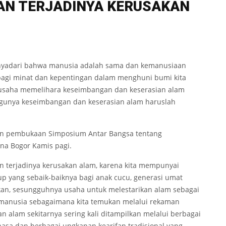
AN T
E
RJADINYA K
E
RUSAKAN
nyadari bahwa manusia adalah sama dan kemanusiaan
erbagi minat dan kepentingan dalam menghuni bumi kita
erusaha memelihara keseimbangan dan keserasian alam
ggunya keseimbangan dan keserasian alam haruslah
an pembukaan Simposium Antar Bangsa tentang
na Bogor Kamis pagi.
an terjadinya kerusakan alam, karena kita mempunyai
p yang sebaik-baiknya bagi anak cucu, generasi umat
an, sesungguhnya usaha untuk melestarikan alam sebagai
t manusia sebagaimana kita temukan melalui rekaman
 alam sekitarnya sering kali ditampilkan melalui berbagai
asa dan berbagai ungkapan kearifan tradisional yang