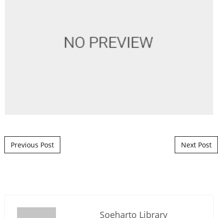
Post navigation
Previous Post
Next Post
Soeharto Library