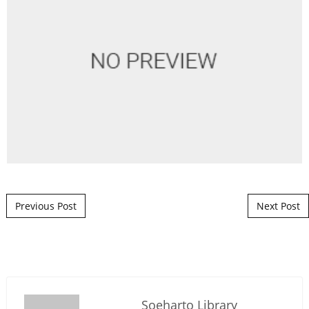
Post navigation
Previous Post
Next Post
Soeharto Library