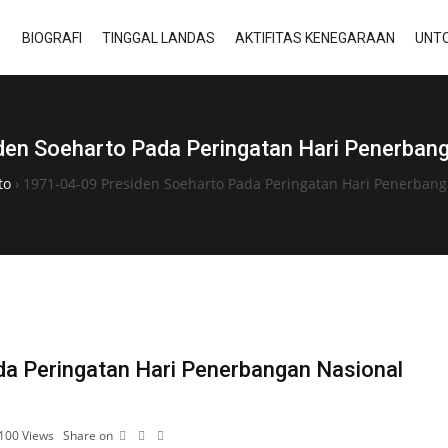
BIOGRAFI
TINGGAL LANDAS
AKTIFITAS KENEGARAAN
UNTO
en Soeharto Pada Peringatan Hari Penerban
to
›
1971-04-09 Presiden Soeharto Pada Peringatan Hari Penerbang
a Peringatan Hari Penerbangan Nasional
100
Views
Share on