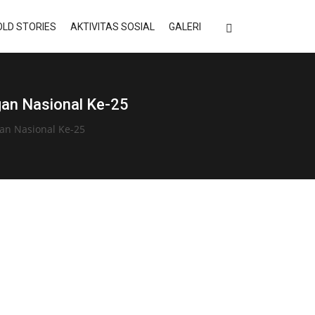
LD STORIES
AKTIVITAS SOSIAL
GALERI
gan Nasional Ke-25
an Nasional Ke-25