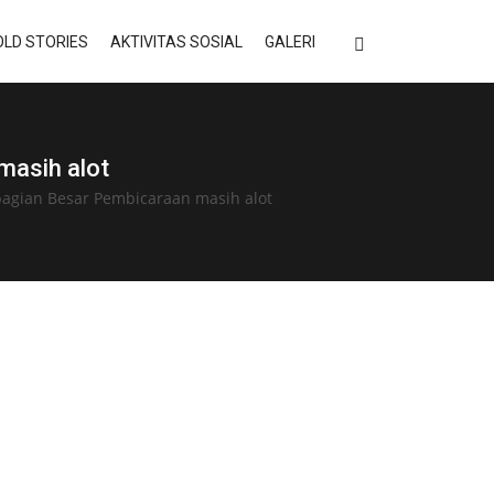
LD STORIES
AKTIVITAS SOSIAL
GALERI
asih alot
agian Besar Pembicaraan masih alot