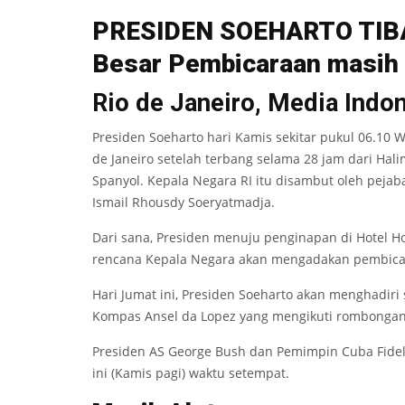
PRESIDEN SOEHARTO
T
IB
B
es
ar Pemb
i
ca
r
aan mas
i
h
Rio de Janeiro, Media Indo
Presiden Soeharto hari Kamis sekitar pukul 06.10 WI
de Janeiro setelah terbang selama 28 jam dari Ha
Spanyol. Kepala Negara RI itu disambut oleh pejab
Ismail Rhousdy Soeryatmadja.
Dari sana, Presiden menuju penginapan di Hotel Ho
rencana Kepala Negara akan mengadakan pembicara
Hari Jumat ini, Presiden Soeharto akan menghadir
Kompas Ansel da Lopez yang mengikuti rombongan
Presiden AS George Bush dan Pemimpin Cuba Fidel C
ini (Kamis pagi) waktu setempat.