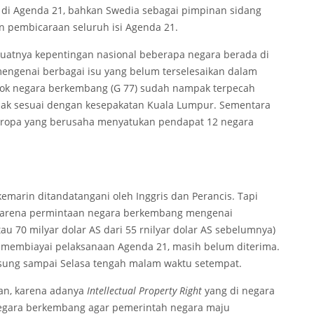
 di Agenda 21, bahkan Swedia sebagai pimpinan sidang
n pembicaraan seluruh isi Agenda 21.
atnya kepentingan nasional beberapa negara berada di
mengenai berbagai isu yang belum terselesaikan dalam
mpok negara berkembang (G 77) sudah nampak terpecah
dak sesuai dengan kesepakatan Kuala Lumpur. Sementara
 Eropa yang berusaha menyatukan pendapat 12 negara
emarin ditandatangani oleh Inggris dan Perancis. Tapi
karena permintaan negara berkembang mengenai
u 70 milyar dolar AS dari 55 rnilyar dolar AS sebelumnya)
membiayai pelaksanaan Agenda 21, masih belum diterima.
sung sampai Selasa tengah malam waktu setempat.
kan, karena adanya
I
ntellectual
Property Rig
h
t
yang di negara
 negara berkembang agar pemerintah negara maju