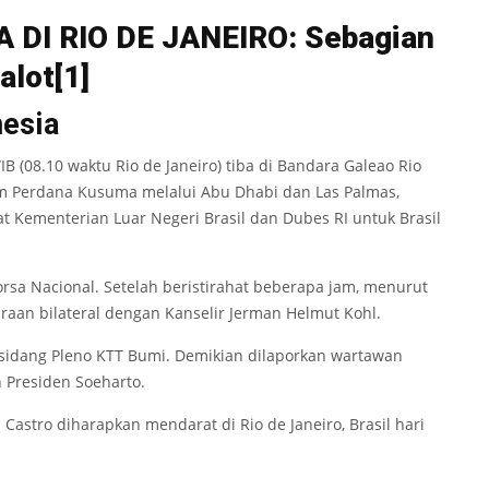
A DI RIO DE JANEIRO
:
Sebagian
a
lot
[1]
nesia
B (08.10 waktu Rio de Janeiro) tiba di Bandara Galeao Rio
lim Perdana Kusuma melalui Abu Dhabi dan Las Palmas,
at Kementerian Luar Negeri Brasil dan Dubes RI untuk Brasil
rsa Nacional. Setelah beristirahat beberapa jam, menurut
an bilateral dengan Kanselir Jerman Helmut Kohl.
i sidang Pleno KTT Bumi. Demikian dilaporkan wartawan
 Presiden Soeharto.
astro diharapkan mendarat di Rio de Janeiro, Brasil hari