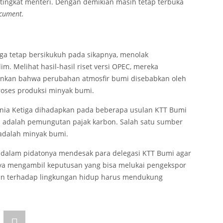
tingkat menteri. Dengan demikian masih tetap terbuka
c
ument
.
ga tetap bersikukuh pada sikapnya, menolak
. Melihat hasil-hasil riset versi OPEC, mereka
nkan bahwa perubahan atmosfir bumi disebabkan oleh
proses produksi minyak bumi.
nia Ketiga dihadapkan pada beberapa usulan KTT Bumi
 adalah pemungutan pajak karbon. Salah satu sumber
 adalah minyak bumi.
/6) dalam pidatonya mendesak para delegasi KTT Bumi agar
ya mengambil keputusan yang bisa melukai pengekspor
an terhadap lingkungan hidup harus mendukung