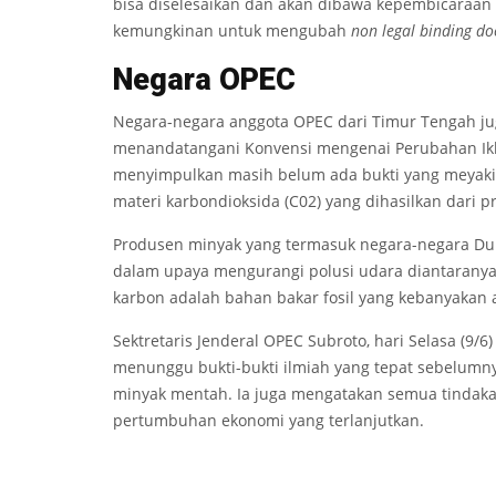
bisa diselesaikan dan akan dibawa kepembicaraan 
kemungkinan untuk mengubah
non legal binding do
Nega
ra
O
PEC
Negara-negara anggota OPEC dari Timur Tengah ju
menandatangani Konvensi mengenai Perubahan Iklim
menyimpulkan masih belum ada bukti yang meyaki
materi karbondioksida (C02) yang dihasilkan dari 
Produsen minyak yang termasuk negara-negara Du
dalam upaya mengurangi polusi udara diantaranya
karbon adalah bahan bakar fosil yang kebanyakan
Sektretaris Jenderal OPEC Subroto, hari Selasa (9
menunggu bukti-bukti ilmiah yang tepat sebelumn
minyak mentah. Ia juga mengatakan semua tindak
pertumbuhan ekonomi yang terlanjutkan.