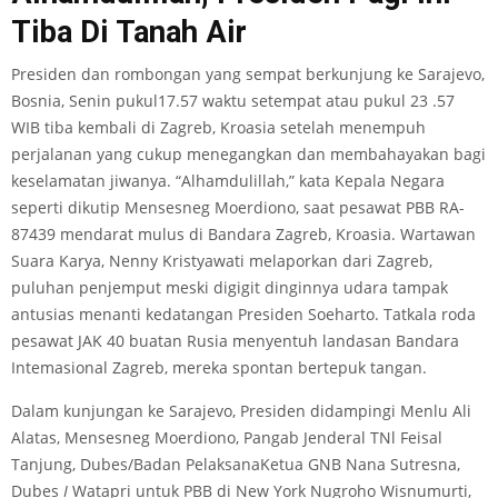
Tiba Di Tanah Air
Presiden dan rombongan yang sempat berkunjung ke Sarajevo,
Bosnia, Senin pukul17.57 waktu setempat atau pukul 23 .57
WIB tiba kembali di Zagreb, Kroasia setelah menempuh
perjalanan yang cukup menegangkan dan membahayakan bagi
keselamatan jiwanya. “Alhamdulillah,” kata Kepala Negara
seperti dikutip Mensesneg Moerdiono, saat pesawat PBB RA-
87439 mendarat mulus di Bandara Zagreb, Kroasia. Wartawan
Suara Karya, Nenny Kristyawati melaporkan dari Zagreb,
puluhan penjemput meski digigit dinginnya udara tampak
antusias menanti kedatangan Presiden Soeharto. Tatkala roda
pesawat JAK 40 buatan Rusia menyentuh landasan Bandara
Intemasional Zagreb, mereka spontan bertepuk tangan.
Dalam kunjungan ke Sarajevo, Presiden didampingi Menlu Ali
Alatas, Mensesneg Moerdiono, Pangab Jenderal TNl Feisal
Tanjung, Dubes/Badan PelaksanaKetua GNB Nana Sutresna,
Dubes
I
Watapri untuk PBB di New York Nugroho Wisnumurti,