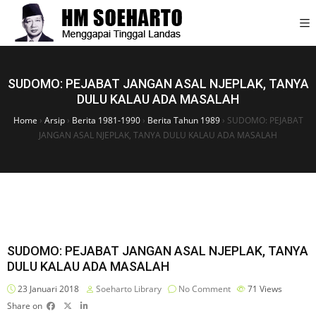
SUDOMO: PEJABAT JANGAN ASAL NJEPLAK, TANYA
DULU KALAU ADA MASALAH
Home
›
Arsip
›
Berita 1981-1990
›
Berita Tahun 1989
›
SUDOMO: PEJABAT
JANGAN ASAL NJEPLAK, TANYA DULU KALAU ADA MASALAH
SUDOMO: PEJABAT JANGAN ASAL NJEPLAK, TANYA
DULU KALAU ADA MASALAH
23 Januari 2018
Soeharto Library
No Comment
71
Views
Share on