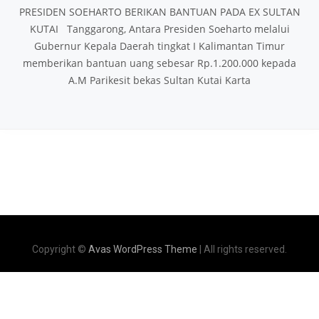
PRESIDEN SOEHARTO BERIKAN BANTUAN PADA EX SULTAN
KUTAI Tanggarong, Antara Presiden Soeharto melalui
Gubernur Kepala Daerah tingkat I Kalimantan Timur
memberikan bantuan uang sebesar Rp.1.200.000 kepada
A.M Parikesit bekas Sultan Kutai Karta
Copyright ©
Avas WordPress Theme
| All rights reserved.