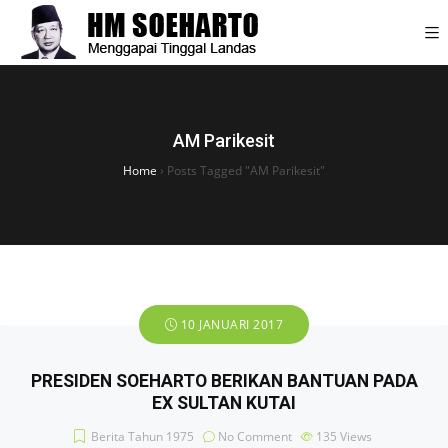
AM Parikesit
Home
›
Posts Tagged "AM Parikesit"
10 JANUARI 2017
PRESIDEN SOEHARTO BERIKAN BANTUAN PADA
EX SULTAN KUTAI
Berita Tahun 1975
No Comment
135
Views