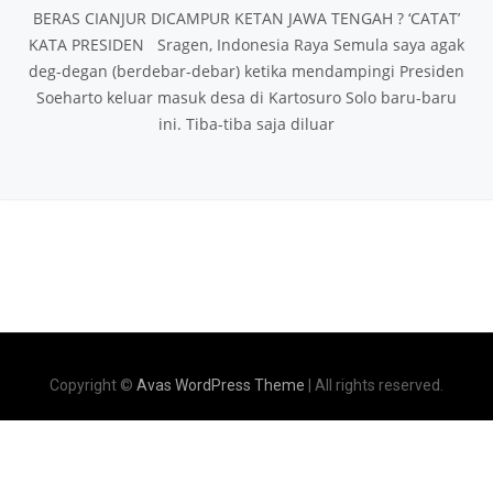
BERAS CIANJUR DICAMPUR KETAN JAWA TENGAH ? ‘CATAT’
KATA PRESIDEN Sragen, Indonesia Raya Semula saya agak
deg-degan (berdebar-debar) ketika mendampingi Presiden
Soeharto keluar masuk desa di Kartosuro Solo baru-baru
ini. Tiba-tiba saja diluar
Copyright ©
Avas WordPress Theme
| All rights reserved.