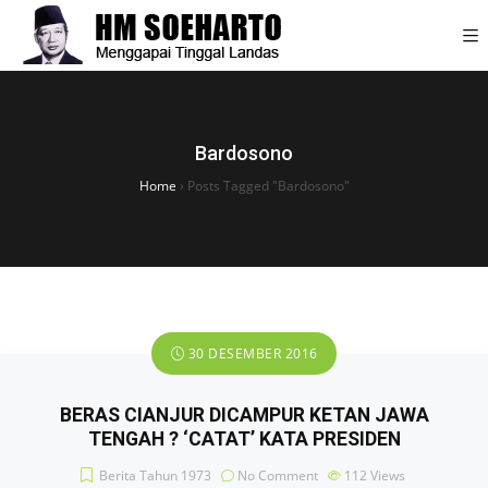
Bardosono
Home
›
Posts Tagged "Bardosono"
30 DESEMBER 2016
BERAS CIANJUR DICAMPUR KETAN JAWA
TENGAH ? ‘CATAT’ KATA PRESIDEN
Berita Tahun 1973
No Comment
112
Views