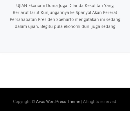
UJIAN Ekonomi Dunia Juga Dilanda Kesulitan Yang
Berlarut-larut Kunjungannya ke Spanyol Akan Pererat
Persahabatan Presiden Soeharto mengatakan ini sedang
dalam ujian. Begitu pula ekonomi duni juga sedang
Copyright ©
Avas WordPress Theme
| All rights reserved.