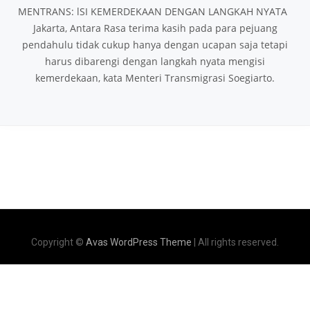
MENTRANS: lSI KEMERDEKAAN DENGAN LANGKAH NYATA
Jakarta, Antara Rasa terima kasih pada para pejuang
pendahulu tidak cukup hanya dengan ucapan saja tetapi
harus dibarengi dengan langkah nyata mengisi
kemerdekaan, kata Menteri Transmigrasi Soegiarto.
Copyright ©
Avas WordPress Theme
| All rights reserved.