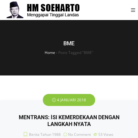
BME
Home
›
Posts Tagged "BME"
4 JANUARI 2018
MENTRANS: lSI KEMERDEKAAN DENGAN
LANGKAH NYATA
Berita Tahun 1988
No Comment
53
Views