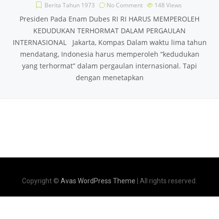
Berita Tahun 1973
No Comment
148
Views
Presiden Pada Enam Dubes RI RI HARUS MEMPEROLEH
KEDUDUKAN TERHORMAT DALAM PERGAULAN
INTERNASIONAL Jakarta, Kompas Dalam waktu lima tahun
mendatang, Indonesia harus memperoleh “kedudukan
yang terhormat” dalam pergaulan internasional. Tapi
dengan menetapkan
Copyright ©
Avas WordPress Theme
| All rights reserved.