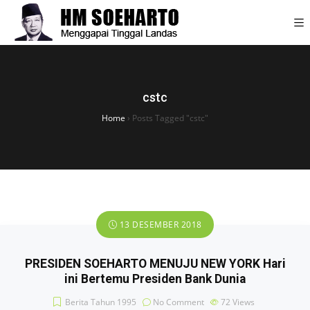
cstc
Home
›
Posts Tagged "cstc"
13 DESEMBER 2018
PRESIDEN SOEHARTO MENUJU NEW YORK Hari
ini Bertemu Presiden Bank Dunia
Berita Tahun 1995
No Comment
72
Views