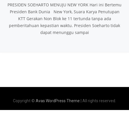
PRESIDEN SOEHARTO MENUJU NEW YORK Hari ini Bertemu
Presiden Bank Dunia New York, Suara Karya Penutupan
KTT Gerakan Non Blok ke 11 tertunda tanpa ada
pemberitahuan kepastian waktu. Presiden Soeharto tidak
dapat menunggu sampai
Copyright ©
Avas WordPress Theme
| All rights reserved.