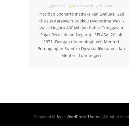
Nasional
No Comment
66
Views
Presiden Soeharto Instruksikan Evaluasi Gaji
Khusus Karyawan Depkeu (Menerima Wakil-
Wakil Negara ASEAN dan Bahas Tunggakan
Pajak Perusahaan Negara) SELASA, 20 Juli
1971. Dengan didampingi oleh Menteri
Perdagangan Sumitro Djoyohadikusumo, dan
Menteri Luar negeri
Copyright ©
Avas WordPress Theme
| All rights rese