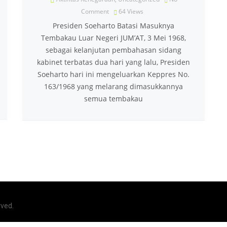
Comment
64
Views
Presiden Soeharto Batasi Masuknya
Tembakau Luar Negeri JUM’AT, 3 Mei 1968,
sebagai kelanjutan pembahasan sidang
kabinet terbatas dua hari yang lalu, Presiden
Soeharto hari ini mengeluarkan Keppres No.
163/1968 yang melarang dimasukkannya
semua tembakau
rved.