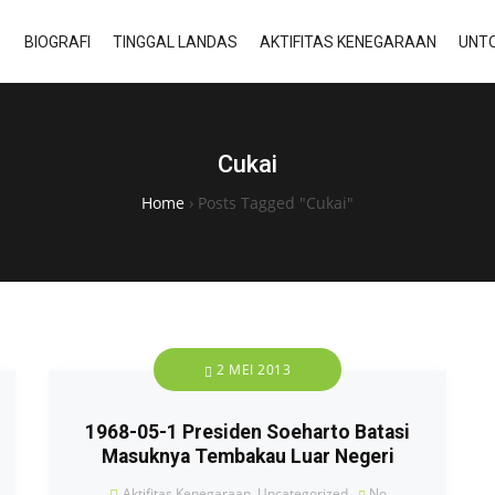
BIOGRAFI
TINGGAL LANDAS
AKTIFITAS KENEGARAAN
UNTO
Cukai
Home
›
Posts Tagged "Cukai"
2 MEI 2013
1968-05-1 Presiden Soeharto Batasi
Masuknya Tembakau Luar Negeri
Aktifitas Kenegaraan
,
Uncategorized
No