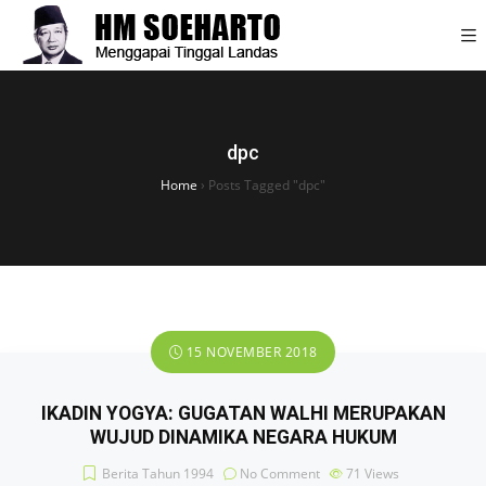
dpc
Home
›
Posts Tagged "dpc"
15 NOVEMBER 2018
IKADIN YOGYA: GUGATAN WALHI MERUPAKAN
WUJUD DINAMIKA NEGARA HUKUM
Berita Tahun 1994
No Comment
71
Views