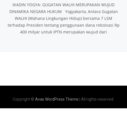
IKADIN YOGYA: GUGATAN WALHI MERUPAKAN WUJUD
DINAMIKA NEGARA HUKUM Yogyakarta, Antara Gugatan
WALHI (Wahana Lingkungan Hidup) bersama 7 LSM
terhadap Presiden tentang penggunaan dana reboisasi Rp
400 milyar untuk IPTN merupakan wujud dari
Copyright ©
Avas WordPress Theme
| All rights reserved.