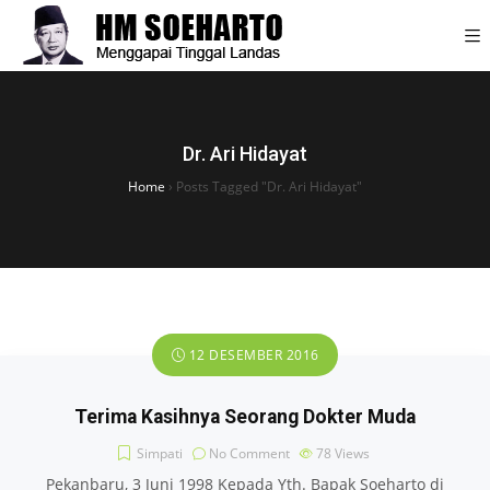
Dr. Ari Hidayat
Home
›
Posts Tagged "Dr. Ari Hidayat"
12 DESEMBER 2016
Terima Kasihnya Seorang Dokter Muda
Simpati
No Comment
78
Views
Pekanbaru, 3 Juni 1998 Kepada Yth. Bapak Soeharto di