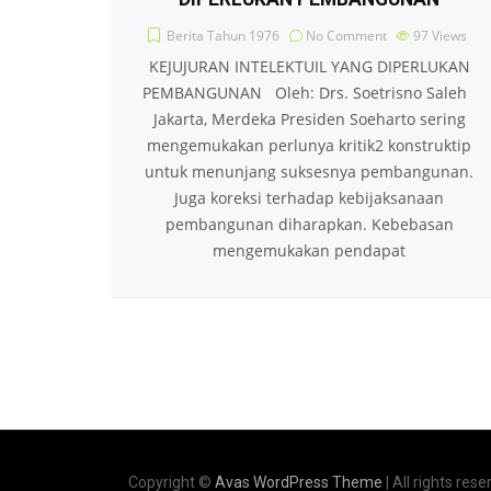
Berita Tahun 1976
No Comment
97
Views
KEJUJURAN INTELEKTUIL YANG DIPERLUKAN
PEMBANGUNAN Oleh: Drs. Soetrisno Saleh
Jakarta, Merdeka Presiden Soeharto sering
mengemukakan perlunya kritik2 konstruktip
untuk menunjang suksesnya pembangunan.
Juga koreksi terhadap kebijaksanaan
pembangunan diharapkan. Kebebasan
mengemukakan pendapat
Copyright ©
Avas WordPress Theme
| All rights rese