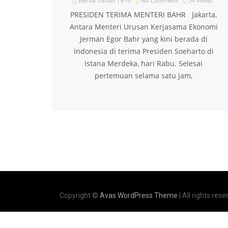
Berita Tahun 1976
No Comment
54
Views
PRESIDEN TERIMA MENTERI BAHR Jakarta,
Antara Menteri Urusan Kerjasama Ekonomi
Jerman Egor Bahr yang kini berada di
Indonesia di terima Presiden Soeharto di
Istana Merdeka, hari Rabu. Selesai
pertemuan selama satu jam,
Copyright ©
Avas WordPress Theme
| All rights rese