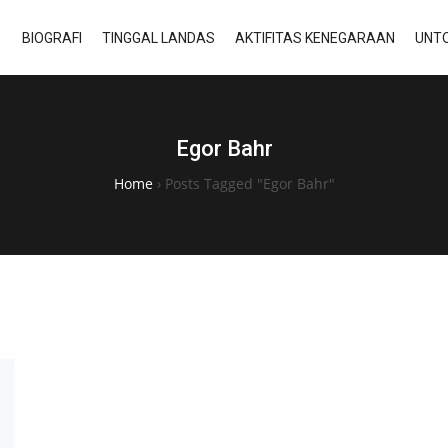
BIOGRAFI
TINGGAL LANDAS
AKTIFITAS KENEGARAAN
UNTO
Egor Bahr
Home
›
Posts Tagged "Egor Bahr"