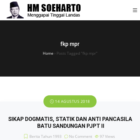
fkp mpr
Home
›
Posts Tagged "fkp mpr"
14 AGUSTUS 2018
SIKAP DOGMATIS, STATIK DAN ANTI PANCASILA
BATU SANDUNGAN PJPT II
Berita Tahun 1993
No Comment
97
Views