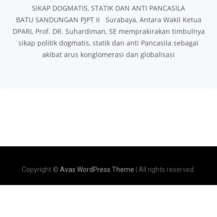
SIKAP DOGMATIS, STATIK DAN ANTI PANCASILA
BATU SANDUNGAN PJPT II Surabaya, Antara Wakil Ketua
DPARI, Prof. DR. Suhardiman, SE memprakirakan timbulnya
sikap politik dogmatis, statik dan anti Pancasila sebagai
akibat arus konglomerasi dan globalisasi
Copyright ©
Avas WordPress Theme
| All rights reserved.