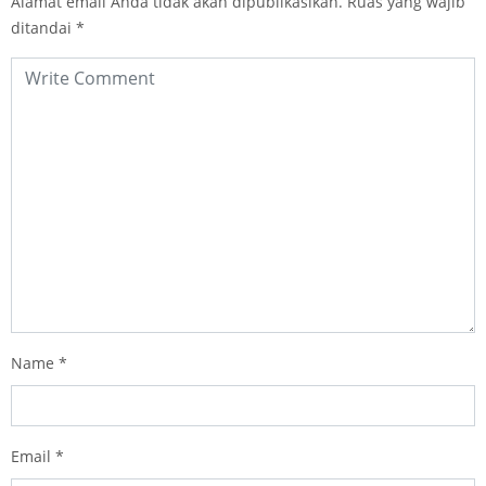
Alamat email Anda tidak akan dipublikasikan.
Ruas yang wajib
ditandai
*
Name
*
Email
*