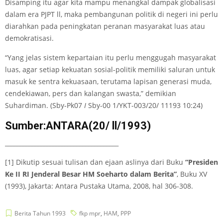
Disamping itu agar kita mampu menangkal dampak globalisasi
dalam era PJPT ll, maka pembangunan politik di negeri ini perlu
diarahkan pada peningkatan peranan masyarakat luas atau
demokratisasi.
“Yang jelas sistem kepartaian itu perlu menggugah masyarakat
luas, agar setiap kekuatan sosial-politik memiliki saluran untuk
masuk ke sentra kekuasaan, terutama lapisan generasi muda,
cendekiawan, pers dan kalangan swasta,” demikian
Suhardiman. (Sby-Pk07
I
Sby-00 1/YKT-003/20/ 11193 10:24)
Sumber:ANTARA(20/ ll/1993)
______________________________________
[1] Dikutip sesuai tulisan dan ejaan aslinya dari Buku
“Presiden
Ke II RI Jenderal Besar HM Soeharto dalam Berita”
, Buku XV
(1993), Jakarta: Antara Pustaka Utama, 2008, hal 306-308.
Berita Tahun 1993
fkp mpr
,
HAM
,
PPP