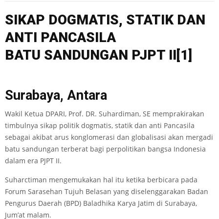
SIKAP DO
GMATIS, STATIK DAN
ANTI PANCASILA
BATU
SAND
U
N
GAN PJPT II
[1]
Surabaya, Antara
Wakil Ketua DPARI, Prof. DR. Suhardiman, SE memprakirakan
timbulnya sikap politik dogmatis, statik dan anti Pancasila
sebagai akibat arus konglomerasi dan globalisasi akan mergadi
batu sandungan terberat bagi perpolitikan bangsa Indonesia
dalam era PJPT II.
Suharctiman mengemukakan hal itu ketika berbicara pada
Forum Sarasehan Tujuh Belasan yang diselenggarakan Badan
Pengurus Daerah (BPD) Baladhika Karya Jatim di Surabaya,
Jum’at malam.