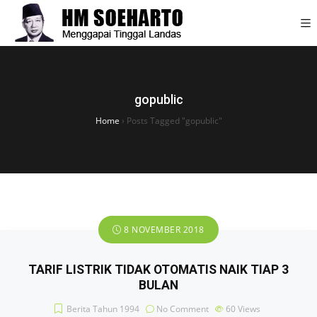
gopublic
Home
›
Posts Tagged "gopublic"
8 NOVEMBER 2018
TARIF LISTRIK TIDAK OTOMATIS NAIK TIAP 3
BULAN
Berita Tahun 1994
No Comment
60
Views