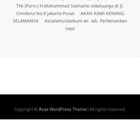
TNI (Purn.) H.Mohammad Soeharto sekeluarga di Jl.
Cendana No.8 Jakarta Pusat AKAN KAMI KENANG
SELAMANYA Assalamu’alaikum wr. wb. Perkenankan
saya
Copyright ©
Avas WordPress Theme
| All rights reserved.