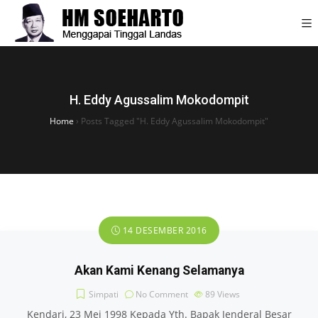
H. Eddy Agussalim Mokodompit
Home
›
Posts Tagged "H. Eddy Agussalim Mokodompit"
14 DESEMBER 2016
Akan Kami Kenang Selamanya
Simpati
No Comment
89
Views
Kendari, 23 Mei 1998 Kepada Yth. Bapak Jenderal Besar