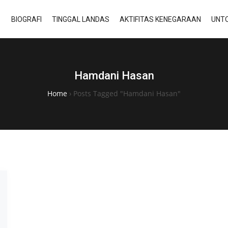
BIOGRAFI
TINGGAL LANDAS
AKTIFITAS KENEGARAAN
UNTO
Hamdani Hasan
Home
›
Posts Tagged "Hamdani Hasan"