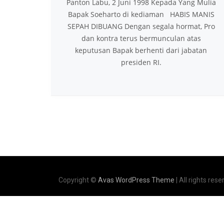
Panton Labu, 2 Juni 1998 Kepada Yang Mulia
Bapak Soeharto di kediaman HABIS MANIS
SEPAH DIBUANG Dengan segala hormat, Pro
dan kontra terus bermunculan atas
keputusan Bapak berhenti dari jabatan
presiden RI.
Copyright ©
Avas WordPress Theme
| All rights rese