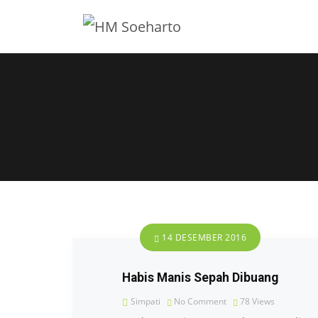
14 DESEMBER 2016
Habis Manis Sepah Dibuang
Simpati
No Comment
78
Views